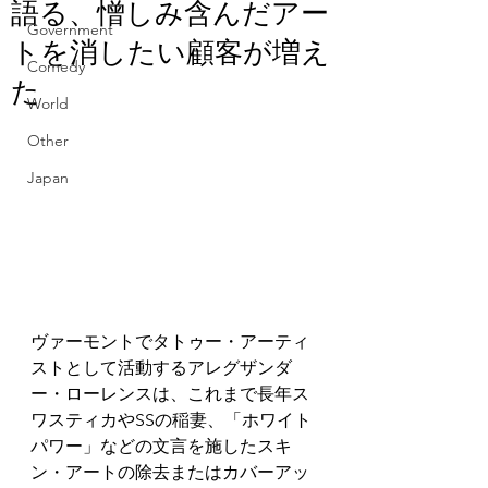
語る、憎しみ含んだアー
Government
トを消したい顧客が増え
Comedy
た
World
Other
Japan
ヴァーモントでタトゥー・アーティ
ストとして活動するアレグザンダ
ー・ローレンスは、これまで長年ス
ワスティカやSSの稲妻、「ホワイト
パワー」などの文言を施したスキ
ン・アートの除去またはカバーアッ