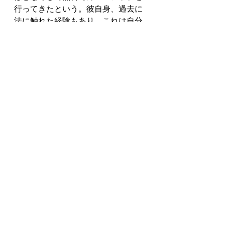
行ってきたという。彼自身、過去に
法に触れた経験もあり、これは自分
にできる社会貢献だと話す。
https://apnews.com/2ca3686e2f5113
a82a065626d2a07e86
6/25/2020
Translation by © Sublingual Services 
2020
World
See All
Recent Posts