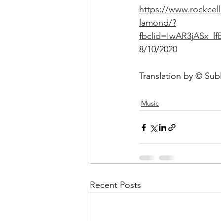
https://www.rockcel
lamond/?
fbclid=IwAR3jASx
8/10/2020
Translation by © Sub
Music
Recent Posts