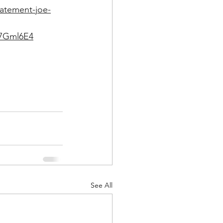
atement-joe-
7Gml6E4
See All