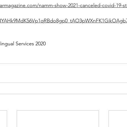
larmagazine.com/namm-show-2021-canceled-covid-19-st
_lfBYAHk9MdK56Vp1qRBdo8gp0_tAO3pWXnFK1GikOAgb
lingual Services 2020