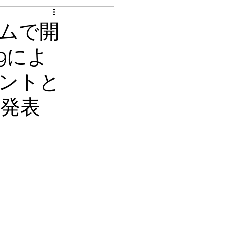
イムで開
9によ
ントと
」を発表