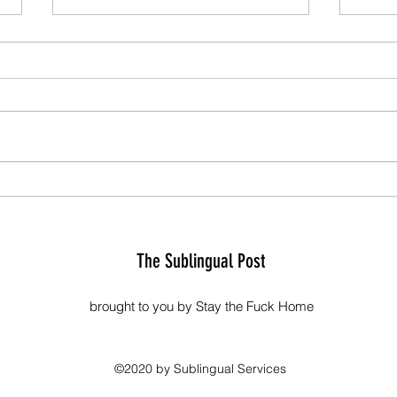
バイデン陣営がライヴ・ミュ
アメ
ージックに着目した広告を発
てア
表、特集された会場の経営者
上回
に対する脅迫を受け広告を打
The Sublingual Post
ち切る
brought to you by Stay the Fuck Home
©2020 by Sublingual Services