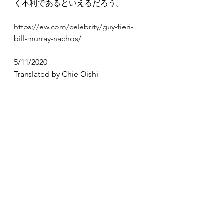
く不利であるといえるだろう。
https://ew.com/celebrity/guy-fieri-
bill-murray-nachos/
5/11/2020
Translated by Chie Oishi
© Sublingual Services
World
See All
Recent Posts