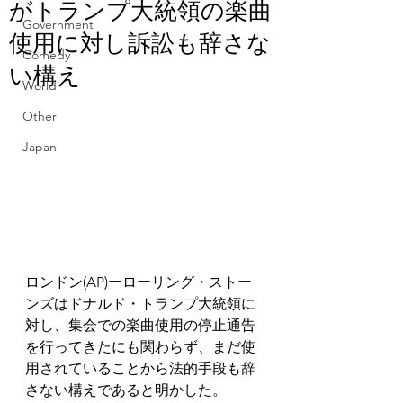
がトランプ大統領の楽曲
Government
使用に対し訴訟も辞さな
Comedy
い構え
World
Other
Japan
ロンドン(AP)ーローリング・ストー
ンズはドナルド・トランプ大統領に
対し、集会での楽曲使用の停止通告
を行ってきたにも関わらず、まだ使
用されていることから法的手段も辞
さない構えであると明かした。