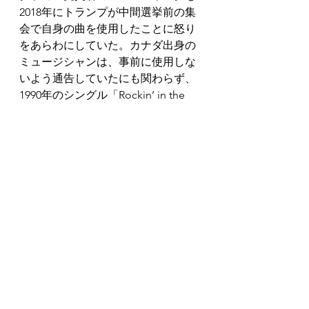
2018年にトランプが中間選挙前の集
会で自身の曲を使用したことに怒り
をあらわにしていた。カナダ出身の
ミュージシャンは、事前に使用しな
いよう通告していたにも関わらず、
1990年のシングル「Rockin’ in the 
Free World」を使用されトランプに
警告していた。
https://apnews.com/9db607182deeb
796c73612819a55afb5
6/28/2020
Translation by © Sublingual Services 
2020
Music