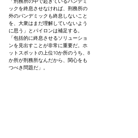
「刑務所の中で起きているパンデミ
ックを終息させなければ、刑務所の
外のパンデミックも終息しないこと
を、大衆はまだ理解していないよう
に思う」とパイロンは補足する。
「包括的に終息させるソリューショ
ンを見出すことが非常に重要だ。ホ
ットスポットの上位10か所のうち、8
か所が刑務所なんだから、関心をも
つべき問題だ」。
https://www.cbsnews.com/news/jay-
z-meek-mill-reform-alliance-surgical-
masks-10-million-jails-prisons/
5/11/2020
Translated by Chie Oishi
© Sublingual Services